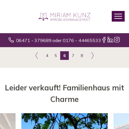
06471 - 379689 oder 0176 - 44465533
4
5
6
7
8
Leider verkauft! Familienhaus mit
Charme