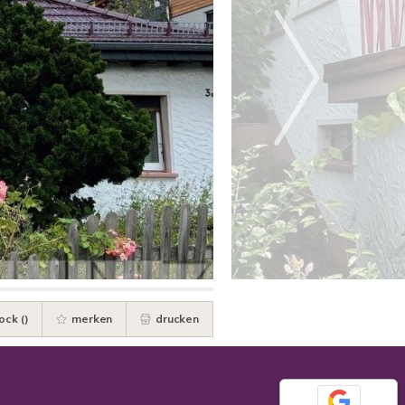
ock (
)
merken
drucken