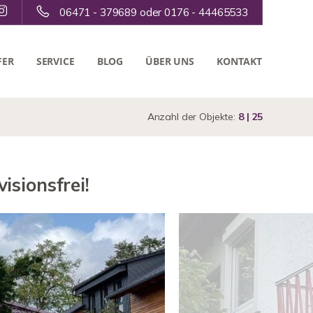
06471 - 379689 oder 0176 - 44465533
FER
SERVICE
BLOG
ÜBER UNS
KONTAKT
Anzahl der Objekte:
8 | 25
isionsfrei!