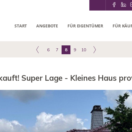
START
ANGEBOTE
FÜR EIGENTÜMER
FÜR KÄU
6
7
8
9
10
kauft! Super Lage - Kleines Haus prov