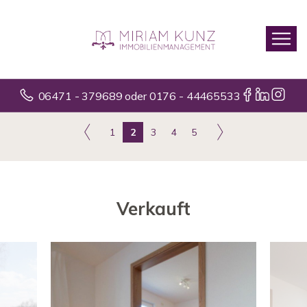
06471 - 379689 oder 0176 - 44465533
1
2
3
4
5
Verkauft