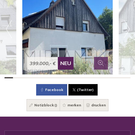
NEU
399.000,- €
Facebook
(Twitter)
Notizblock (
)
merken
drucken