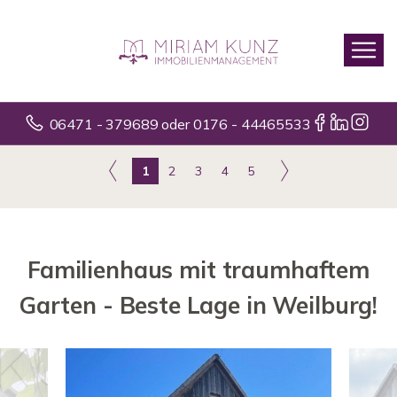
06471 - 379689 oder 0176 - 44465533
1
2
3
4
5
Familienhaus mit traumhaftem
Garten - Beste Lage in Weilburg!