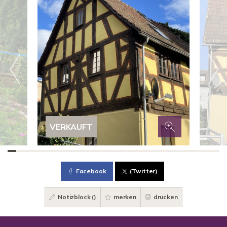
VERKAUFT
Facebook
(Twitter)
Notizblock (
)
merken
drucken