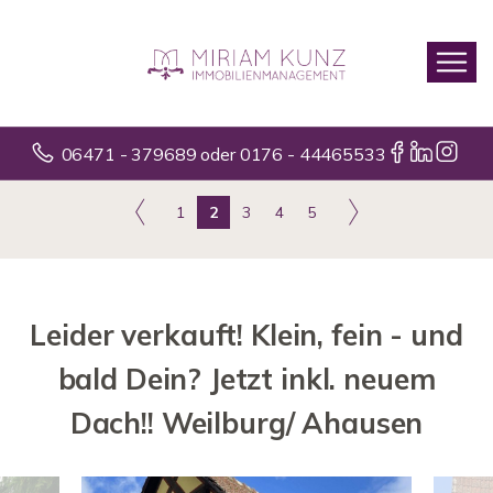
06471 - 379689 oder 0176 - 44465533
1
2
3
4
5
Leider verkauft! Klein, fein - und
bald Dein? Jetzt inkl. neuem
Dach!! Weilburg/ Ahausen