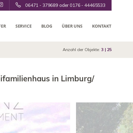
06471 - 379689 oder 0176 - 44465533
FER
SERVICE
BLOG
ÜBER UNS
KONTAKT
Anzahl der Objekte:
3 | 25
ifamilienhaus in Limburg/