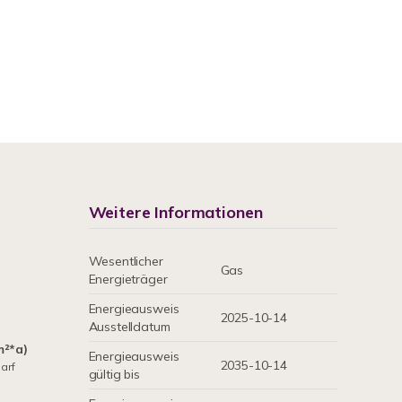
Weitere Informationen
Wesentlicher
Gas
Energieträger
Energieausweis
2025-10-14
Ausstelldatum
m²*a)
Energieausweis
2035-10-14
arf
gültig bis