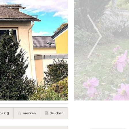
ock (
)
merken
drucken