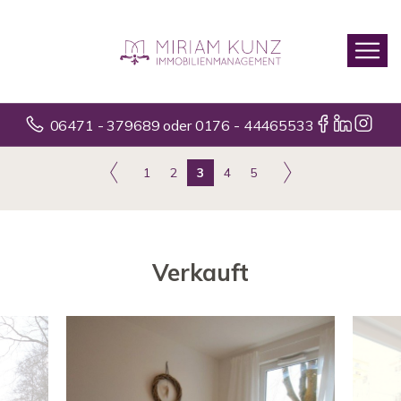
06471 - 379689 oder 0176 - 44465533
1
2
3
4
5
Verkauft