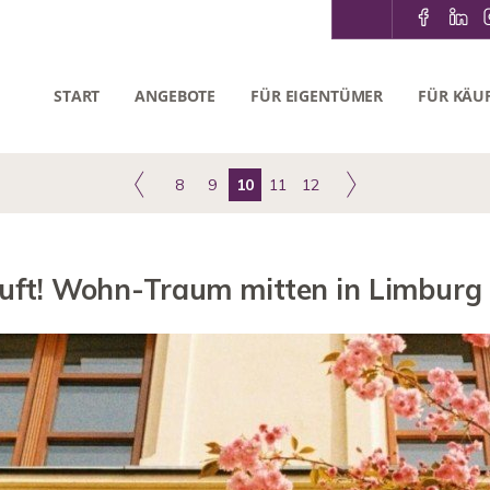
START
ANGEBOTE
FÜR EIGENTÜMER
FÜR KÄU
8
9
10
11
12
auft! Wohn-Traum mitten in Limburg 