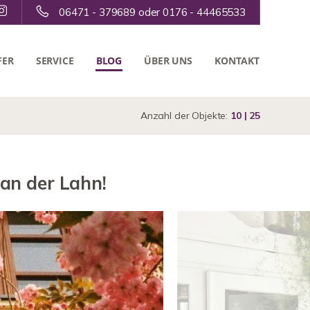
06471 - 379689 oder 0176 - 44465533
FER
SERVICE
BLOG
ÜBER UNS
KONTAKT
Anzahl der Objekte:
10 | 25
an der Lahn!