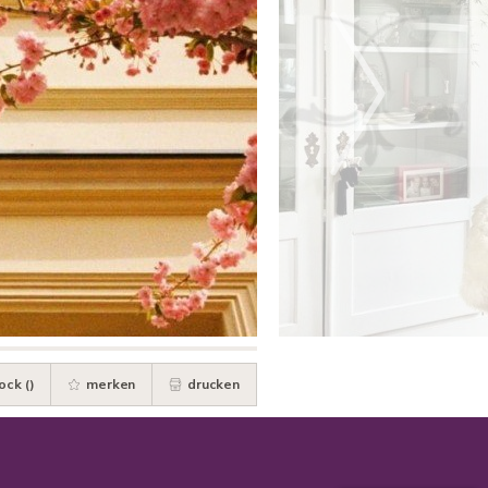
ock (
)
merken
drucken