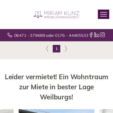
06471 - 379689 oder 0176 - 44465533
1
Leider vermietet! Ein Wohntraum
zur Miete in bester Lage
Weilburgs!