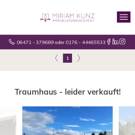
06471 - 379689 oder 0176 - 44465533
1
Traumhaus - leider verkauft!