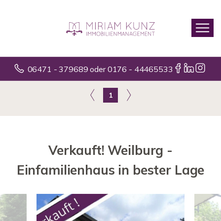
06471 - 379689 oder 0176 - 44465533
1
Verkauft! Weilburg -
Einfamilienhaus in bester Lage